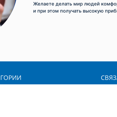
Желаете делать мир людей комфор
и при этом получать высокую приб
ЕГОРИИ
СВЯЗ
Вы:
ственные товары
а телом
Ваше и
 для бритья
Телефо