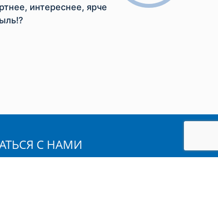
тнее, интереснее, ярче
ыль!?
АТЬСЯ С НАМИ
мя:
н: