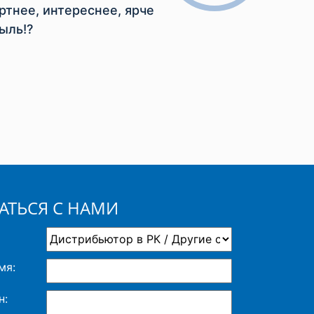
тнее, интереснее, ярче
ыль!?
АТЬСЯ С НАМИ
мя:
н: