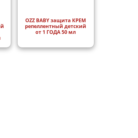
OZZ BABY защита КРЕМ
ий
репеллентный детский
от 1 ГОДА 50 мл
л